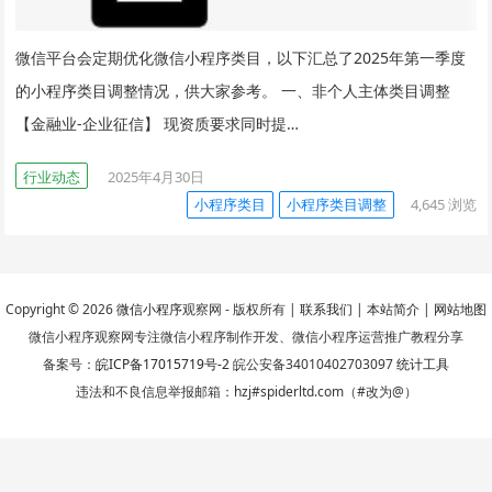
微信平台会定期优化微信小程序类目，以下汇总了2025年第一季度
的小程序类目调整情况，供大家参考。 一、非个人主体类目调整
【金融业-企业征信】 现资质要求同时提…
行业动态
2025年4月30日
小程序类目
小程序类目调整
4,645
浏览
Copyright © 2026
微信小程序
观察网 - 版权所有 |
联系我们
|
本站简介
|
网站地图
微信小程序观察网专注微信小程序制作开发、微信小程序运营推广教程分享
备案号：
皖ICP备17015719号-2
皖公安备34010402703097
统计工具
违法和不良信息举报邮箱：hzj#spiderltd.com（#改为@）